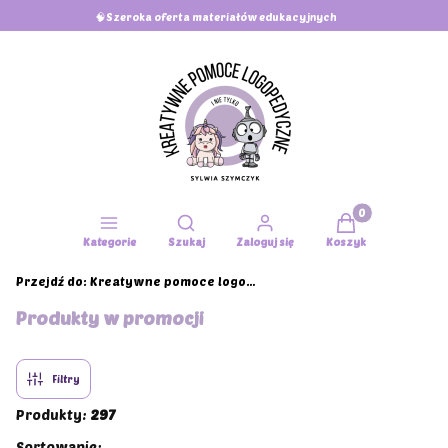
🧠Szeroka oferta materiałów edukacyjnych
Produkty w koszy
Otwórz wyszukiwarkę
Kategorie
Szukaj
Zaloguj się
Koszyk
Przejdź do:
Kreatywne pomoce logopedyczne i nie tylko - Wsparcie w rozwoju i komunikacji- kreatywne narzędzia dla logopedów, terapeutów i rodziców
Produkty w promocji
Filtry
Produkty:
297
Sortowanie: