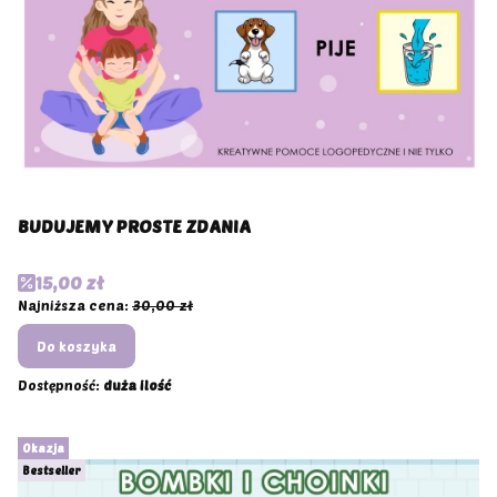
BUDUJEMY PROSTE ZDANIA
Cena promocyjna
15,00 zł
Najniższa cena:
30,00 zł
Do koszyka
Dostępność:
duża ilość
Okazja
Bestseller