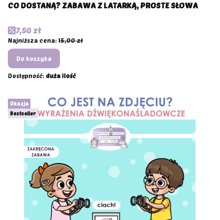
CO DOSTANĄ? ZABAWA Z LATARKĄ, PROSTE SŁOWA
Cena promocyjna
7,50 zł
Najniższa cena:
15,00 zł
Do koszyka
Dostępność:
duża ilość
Okazja
Bestseller