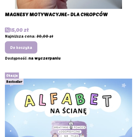
MAGNESY MOTYWACYJNE- DLA CHŁOPCÓW
Cena promocyjna
15,00 zł
Najniższa cena:
30,00 zł
Do koszyka
Dostępność:
na wyczerpaniu
Okazja
Bestseller