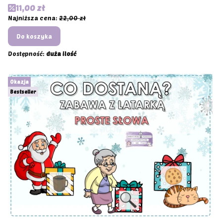
Cena promocyjna
11,00 zł
Najniższa cena:
22,00 zł
Do koszyka
Dostępność:
duża ilość
Okazja
Bestseller