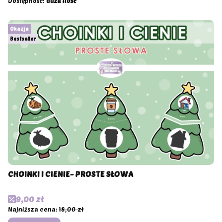
Dostępność:
duża ilość
Okazja
Bestseller
CHOINKI I CIENIE- PROSTE SŁOWA
Cena promocyjna
9,00 zł
Najniższa cena:
18,00 zł