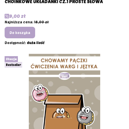
CHOINKOWE UKŁADANKI CZ.1 PROSTE SŁOWA
Cena promocyjna
9,00 zł
Najniższa cena:
18,00 zł
Do koszyka
Dostępność:
duża ilość
Okazja
Bestseller