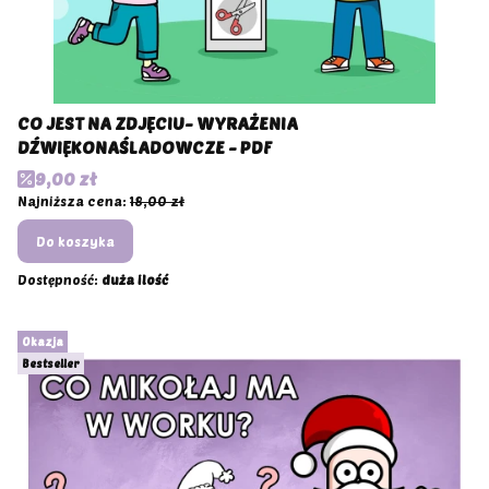
CO JEST NA ZDJĘCIU- WYRAŻENIA
DŹWIĘKONAŚLADOWCZE - PDF
Cena promocyjna
9,00 zł
Najniższa cena:
18,00 zł
Do koszyka
Dostępność:
duża ilość
Okazja
Bestseller