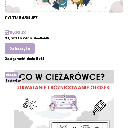
CO TU PASUJE?
Cena promocyjna
11,00 zł
Najniższa cena:
22,00 zł
Do koszyka
Dostępność:
duża ilość
Okazja
Bestseller