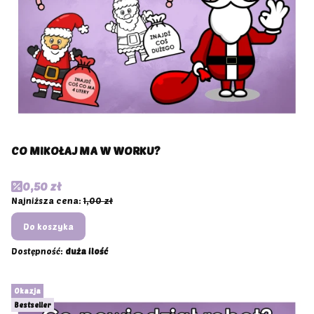
CO MIKOŁAJ MA W WORKU?
Cena promocyjna
0,50 zł
Najniższa cena:
1,00 zł
Do koszyka
Dostępność:
duża ilość
Okazja
Bestseller