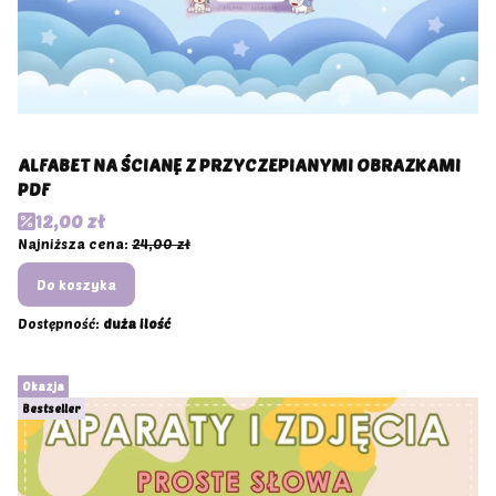
ALFABET NA ŚCIANĘ Z PRZYCZEPIANYMI OBRAZKAMI
PDF
Cena promocyjna
12,00 zł
Najniższa cena:
24,00 zł
Do koszyka
Dostępność:
duża ilość
Okazja
Bestseller