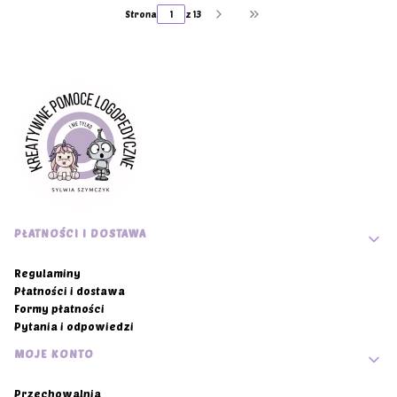
Strona
z 13
Przejdź do ostatniej stro
Linki w stopce
PŁATNOŚCI I DOSTAWA
Regulaminy
Płatności i dostawa
Formy płatności
Pytania i odpowiedzi
MOJE KONTO
Przechowalnia