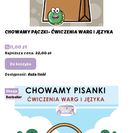
CHOWAMY PĄCZKI- ĆWICZENIA WARG I JĘZYKA
Cena promocyjna
11,00 zł
Najniższa cena:
22,00 zł
Do koszyka
Dostępność:
duża ilość
Okazja
Bestseller