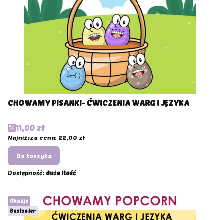
CHOWAMY PISANKI- ĆWICZENIA WARG I JĘZYKA
Cena promocyjna
11,00 zł
Najniższa cena:
22,00 zł
Do koszyka
Dostępność:
duża ilość
Okazja
Bestseller