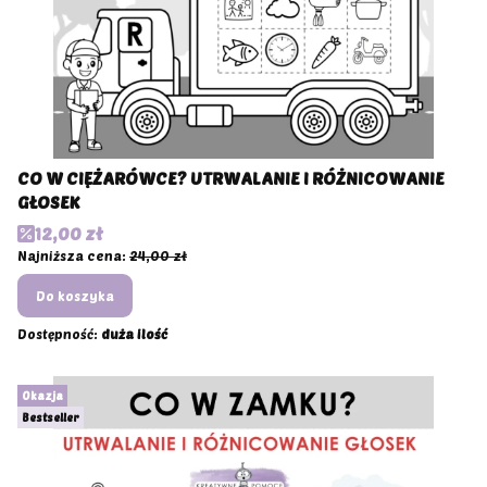
CO W CIĘŻARÓWCE? UTRWALANIE I RÓŻNICOWANIE
GŁOSEK
Cena promocyjna
12,00 zł
Najniższa cena:
24,00 zł
Do koszyka
Dostępność:
duża ilość
Okazja
Bestseller