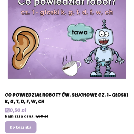
CO POWIEDZIAŁ ROBOT? ĆW. SŁUCHOWE CZ. 1- GŁOSKI
K, G, T, D, F, W, CH
Cena promocyjna
0,50 zł
Najniższa cena:
1,00 zł
Do koszyka