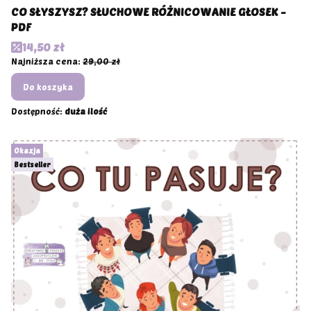
CO SŁYSZYSZ? SŁUCHOWE RÓŻNICOWANIE GŁOSEK -
PDF
Cena promocyjna
14,50 zł
Najniższa cena:
29,00 zł
Do koszyka
Dostępność:
duża ilość
Okazja
Bestseller