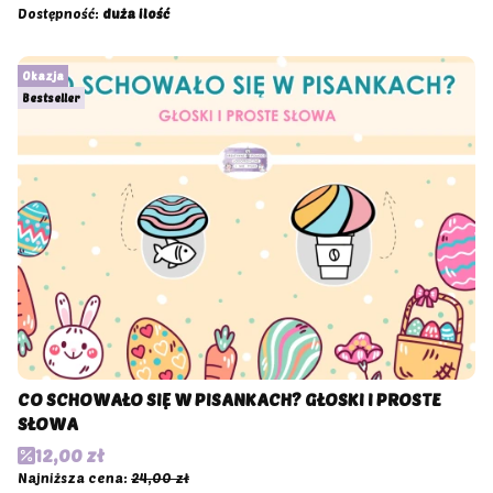
Dostępność:
duża ilość
Okazja
Bestseller
CO SCHOWAŁO SIĘ W PISANKACH? GŁOSKI I PROSTE
SŁOWA
Cena promocyjna
12,00 zł
Najniższa cena:
24,00 zł