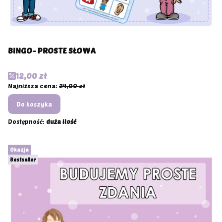
BINGO- PROSTE SŁOWA
Cena promocyjna
12,00 zł
Najniższa cena:
24,00 zł
Do koszyka
Dostępność:
duża ilość
Okazja
Bestseller