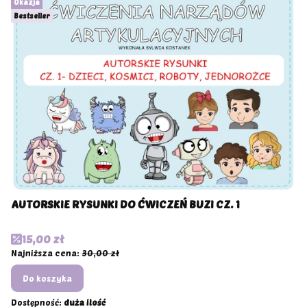
Okazja
Bestseller
AUTORSKIE RYSUNKI DO ĆWICZEŃ BUZI CZ. 1
Cena promocyjna
15,00 zł
Najniższa cena:
30,00 zł
Do koszyka
Dostępność:
duża ilość