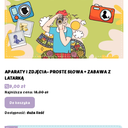
APARATY I ZDJĘCIA- PROSTE SŁOWA + ZABAWA Z
LATARKĄ
Cena promocyjna
9,00 zł
Najniższa cena:
18,00 zł
Do koszyka
Dostępność:
duża ilość