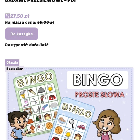
Cena promocyjna
27,50 zł
Najniższa cena:
55,00 zł
Do koszyka
Dostępność:
duża ilość
Okazja
Bestseller