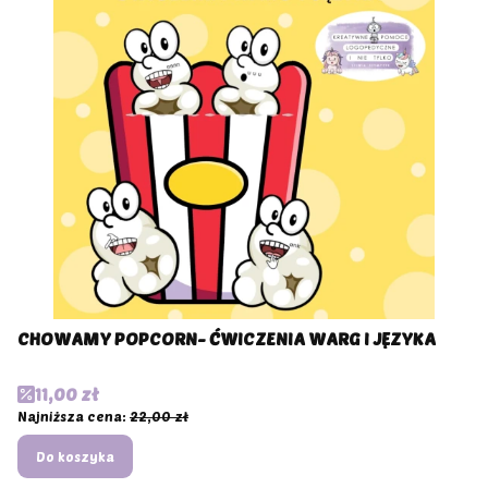
CHOWAMY POPCORN- ĆWICZENIA WARG I JĘZYKA
Cena promocyjna
11,00 zł
Najniższa cena:
22,00 zł
Do koszyka