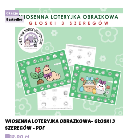
Okazja
Bestseller
WIOSENNA LOTERYJKA OBRAZKOWA- GŁOSKI 3
SZEREGÓW - PDF
Cena promocyjna
12,00 zł