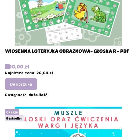
WIOSENNA LOTERYJKA OBRAZKOWA- GŁOSKA R - PDF
Cena promocyjna
10,00 zł
Najniższa cena:
20,00 zł
Do koszyka
Dostępność:
duża ilość
Okazja
Bestseller