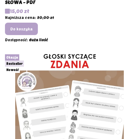
SŁOWA - PDF
Cena promocyjna
15,00 zł
Najniższa cena:
30,00 zł
Do koszyka
Dostępność:
duża ilość
Okazja
Bestseller
Nowość