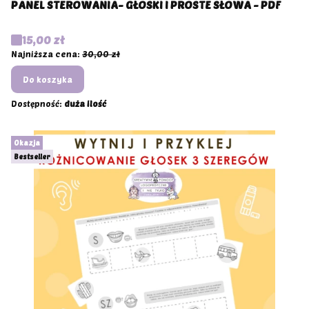
PANEL STEROWANIA- GŁOSKI I PROSTE SŁOWA - PDF
Cena promocyjna
15,00 zł
Najniższa cena:
30,00 zł
Do koszyka
Dostępność:
duża ilość
Okazja
Bestseller