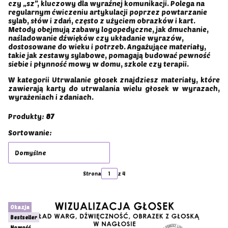
czy „sz”, kluczowy dla wyraźnej komunikacji. Polega na
regularnym ćwiczeniu artykulacji poprzez powtarzanie
sylab, słów i zdań, często z użyciem obrazków i kart.
Metody obejmują zabawy logopedyczne, jak dmuchanie,
naśladowanie dźwięków czy układanie wyrazów,
dostosowane do wieku i potrzeb. Angażujące materiały,
takie jak zestawy sylabowe, pomagają budować pewność
siebie i płynność mowy w domu, szkole czy terapii.
W kategorii Utrwalanie głosek znajdziesz materiały, które
zawierają karty do utrwalania wielu głosek w wyrazach,
wyrażeniach i zdaniach.
Produkty:
87
Lista produktów
Sortowanie:
Domyślne
Strona
z 4
Następne produkty
Okazja
Bestseller
Nowość