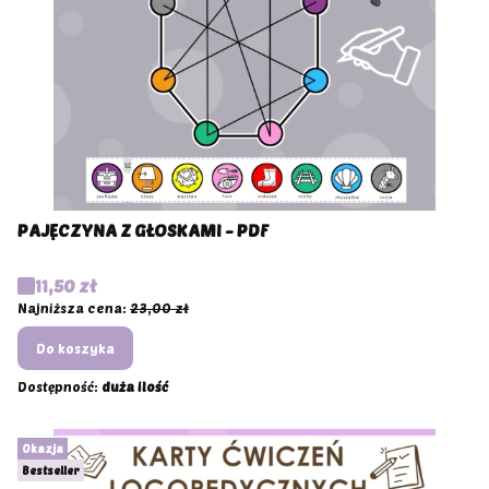
PAJĘCZYNA Z GŁOSKAMI - PDF
Cena promocyjna
11,50 zł
Najniższa cena:
23,00 zł
Do koszyka
Dostępność:
duża ilość
Okazja
Bestseller