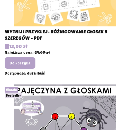
WYTNIJ I PRZYKLEJ- RÓŻNICOWANIE GŁOSEK 3
SZEREGÓW - PDF
Cena promocyjna
12,00 zł
Najniższa cena:
24,00 zł
Do koszyka
Dostępność:
duża ilość
Okazja
Bestseller