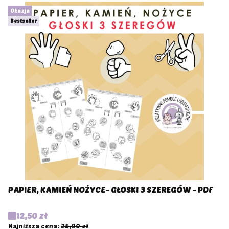
Okazja
Bestseller
PAPIER, KAMIEŃ NOŻYCE- GŁOSKI 3 SZEREGÓW - PDF
Cena promocyjna
12,50 zł
Najniższa cena:
25,00 zł