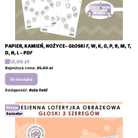
PAPIER, KAMIEŃ, NOŻYCE- GŁOSKI F, W, K, G, P, B, M, T,
D, N, L - PDF
Cena promocyjna
12,00 zł
Najniższa cena:
24,00 zł
Do koszyka
Dostępność:
duża ilość
Okazja
Bestseller