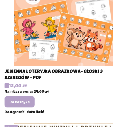
JESIENNA LOTERYJKA OBRAZKOWA- GŁOSKI 3
SZEREGÓW - PDF
Cena promocyjna
12,00 zł
Najniższa cena:
24,00 zł
Do koszyka
Dostępność:
duża ilość