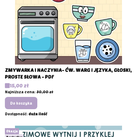
ZMYWARKA I NACZYNIA- ĆW. WARG I JĘZYKA, GŁOSKI,
PROSTE SŁOWA - PDF
Cena promocyjna
15,00 zł
Najniższa cena:
30,00 zł
Do koszyka
Dostępność:
duża ilość
Okazja