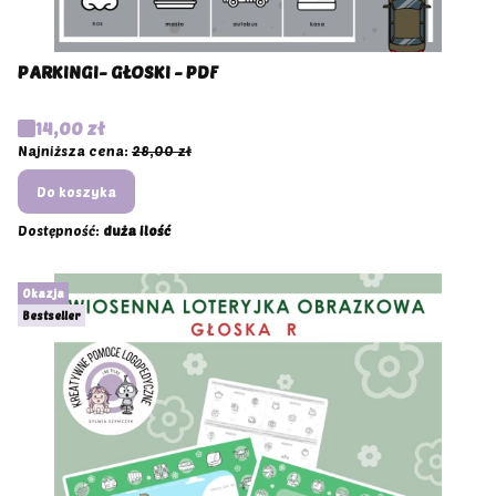
PARKINGI- GŁOSKI - PDF
Cena promocyjna
14,00 zł
Najniższa cena:
28,00 zł
Do koszyka
Dostępność:
duża ilość
Okazja
Bestseller