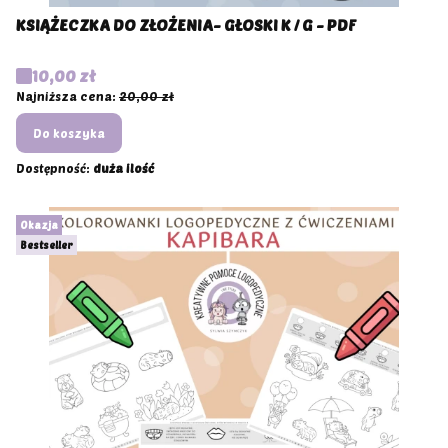
KSIĄŻECZKA DO ZŁOŻENIA- GŁOSKI K / G - PDF
Cena promocyjna
10,00 zł
Najniższa cena:
20,00 zł
Do koszyka
Dostępność:
duża ilość
Okazja
Bestseller