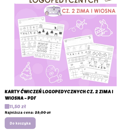
KARTY ĆWICZEŃ LOGOPEDYCZNYCH CZ. 2 ZIMA I
WIOSNA - PDF
Cena promocyjna
11,50 zł
Najniższa cena:
23,00 zł
Do koszyka