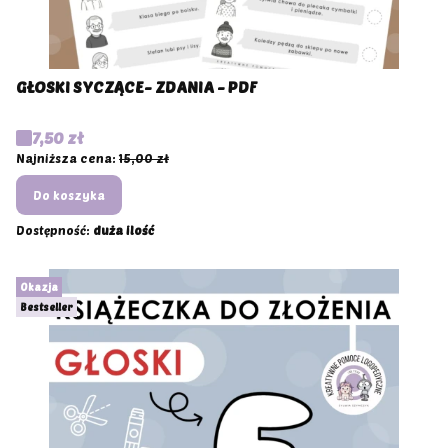
GŁOSKI SYCZĄCE- ZDANIA - PDF
Cena promocyjna
7,50 zł
Najniższa cena:
15,00 zł
Do koszyka
Dostępność:
duża ilość
Okazja
Bestseller