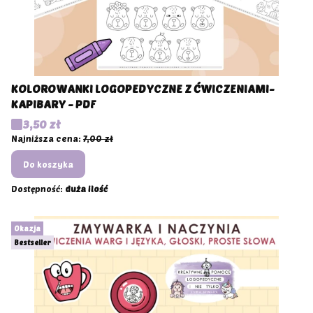
KOLOROWANKI LOGOPEDYCZNE Z ĆWICZENIAMI-
KAPIBARY - PDF
Cena promocyjna
3,50 zł
Najniższa cena:
7,00 zł
Do koszyka
Dostępność:
duża ilość
Okazja
Bestseller