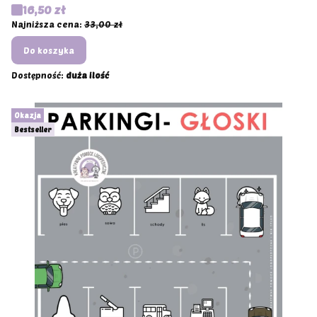
Cena promocyjna
16,50 zł
Najniższa cena:
33,00 zł
Do koszyka
Dostępność:
duża ilość
Okazja
Bestseller