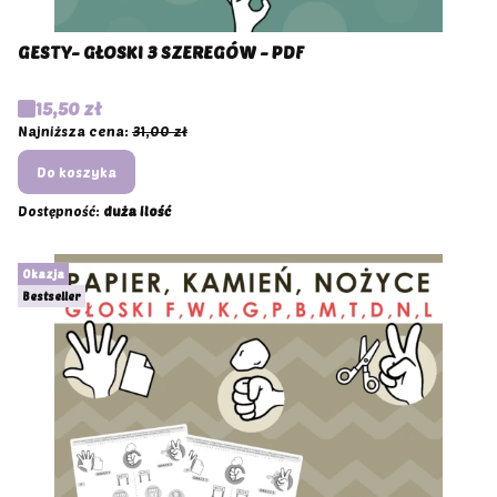
GESTY- GŁOSKI 3 SZEREGÓW - PDF
Cena promocyjna
15,50 zł
Najniższa cena:
31,00 zł
Do koszyka
Dostępność:
duża ilość
Okazja
Bestseller