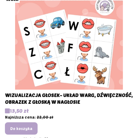
WIZUALIZACJA GŁOSEK- UKŁAD WARG, DŹWIĘCZNOŚĆ,
OBRAZEK Z GŁOSKĄ W NAGŁOSIE
Cena promocyjna
13,50 zł
Najniższa cena:
22,00 zł
Do koszyka