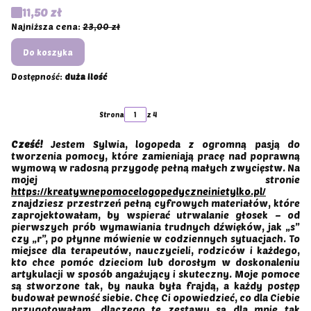
Cena promocyjna
11,50 zł
Najniższa cena:
23,00 zł
Do koszyka
Dostępność:
duża ilość
Strona
z 4
Przejdź do ostatniej stro
Cześć!
Jestem Sylwia, logopeda z ogromną pasją do
tworzenia pomocy, które zamieniają pracę nad poprawną
wymową w radosną przygodę pełną małych zwycięstw. Na
mojej stronie
https://kreatywnepomocelogopedyczneinietylko.pl/
znajdziesz przestrzeń pełną cyfrowych materiałów, które
zaprojektowałam, by wspierać utrwalanie głosek – od
pierwszych prób wymawiania trudnych dźwięków, jak „s”
czy „r”, po płynne mówienie w codziennych sytuacjach. To
miejsce dla terapeutów, nauczycieli, rodziców i każdego,
kto chce pomóc dzieciom lub dorosłym w doskonaleniu
artykulacji w sposób angażujący i skuteczny. Moje pomoce
są stworzone tak, by nauka była frajdą, a każdy postęp
budował pewność siebie. Chcę Ci opowiedzieć, co dla Ciebie
przygotowałam, dlaczego te zestawy są dla mnie tak