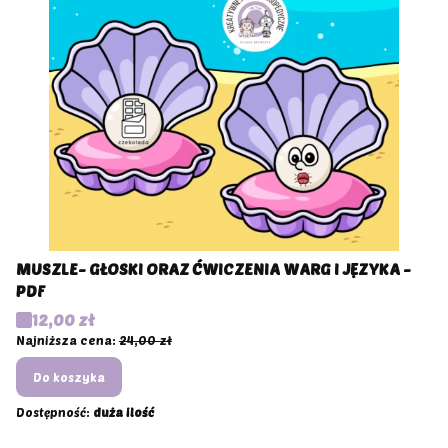
MUSZLE- GŁOSKI ORAZ ĆWICZENIA WARG I JĘZYKA -
PDF
Cena promocyjna
12,00 zł
Najniższa cena:
24,00 zł
Do koszyka
Dostępność:
duża ilość