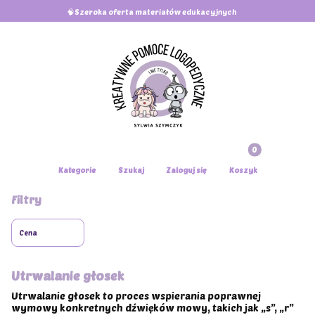
🧠Szeroka oferta materiałów edukacyjnych
Produkty w koszy
Otwórz wyszukiwarkę
Kategorie
Szukaj
Zaloguj się
Koszyk
Filtry
Cena
Koniec filtrów
Utrwalanie głosek
Utrwalanie głosek to proces wspierania poprawnej
wymowy konkretnych dźwięków mowy, takich jak „s”, „r”