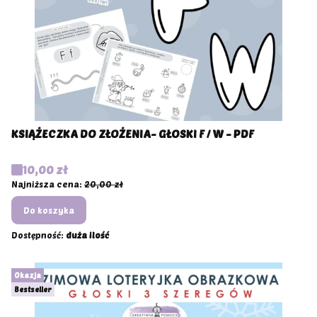
KSIĄŻECZKA DO ZŁOŻENIA- GŁOSKI F / W - PDF
Cena promocyjna
10,00 zł
Najniższa cena:
20,00 zł
Do koszyka
Dostępność:
duża ilość
Okazja
Bestseller