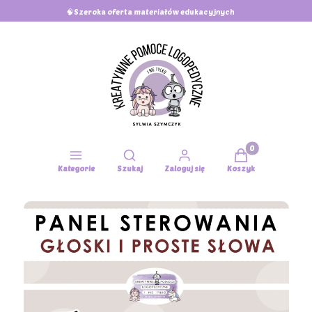
🧠Szeroka oferta materiałów edukacyjnych
Produkty w koszy
Otwórz wyszukiwarkę
Kategorie
Szukaj
Zaloguj się
Koszyk