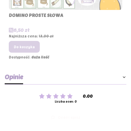
DOMINO PROSTE SŁOWA
Cena promocyjna
6,50 zł
Najniższa cena:
13,00 zł
Do koszyka
Dostępność:
duża ilość
Opinie
0.00
Liczba ocen: 0
Oceń i opisz