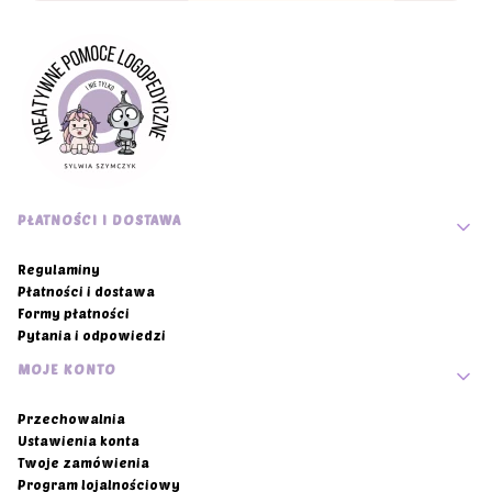
Linki w stopce
PŁATNOŚCI I DOSTAWA
Regulaminy
Płatności i dostawa
Formy płatności
Pytania i odpowiedzi
MOJE KONTO
Przechowalnia
Ustawienia konta
Twoje zamówienia
Program lojalnościowy