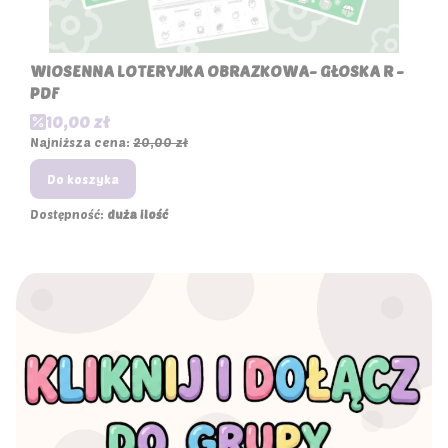
WIOSENNA LOTERYJKA OBRAZKOWA- GŁOSKA R -
PDF
Cena promocyjna
10,00 zł
Najniższa cena:
20,00 zł
Do koszyka
Dostępność:
duża ilość