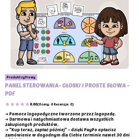
Produkt cyfrowy
PANEL STEROWANIA- GŁOSKI I PROSTE SŁOWA -
PDF
0.00
(Oceny: 0 Recenzje: 0)
➜ Pomoce logopedyczne tworzone przez logopedę.
➜ Darmowa i natychmiastowa dostawa wszystkich
zakupionych produktów.
➜ "Kup teraz, zapłać później" - dzięki PayPo opłacisz
zamówienie w dogodnym dla Ciebie terminie nawet 30 dni