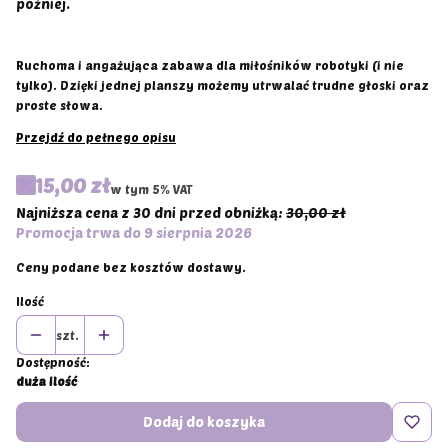
później.
Ruchoma i angażująca zabawa dla miłośników robotyki (i nie
tylko). Dzięki jednej planszy możemy utrwalać trudne głoski oraz
proste słowa.
Przejdź do pełnego opisu
15,00 zł
w tym 5% VAT
w tym
5%
VAT
Najniższa cena z 30 dni przed obniżką:
30,00 zł
Promocja trwa do 9 sierpnia 2026
Ceny podane bez kosztów dostawy.
Ilość
szt.
Dostępność:
duża ilość
Dodaj do koszyka