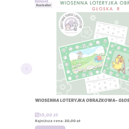
Bestseller
WIOSENNA LOTERYJKA OBRAZKOWA- GŁOSK
Cena promocyjna
10,00 zł
Najniższa cena:
20,00 zł