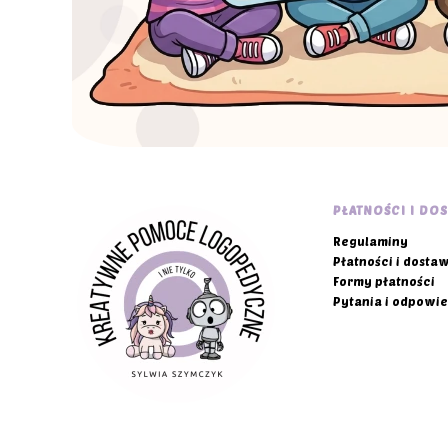
Linki w s
PŁATNOŚCI I DO
Regulaminy
Płatności i dosta
Formy płatności
Pytania i odpowie