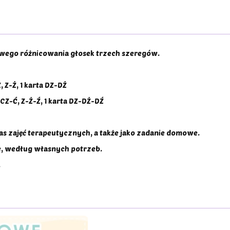
owego różnicowania głosek trzech szeregów.
 Z-Ż, 1 karta DZ-DŻ
CZ-Ć, Z-Ż-Ź, 1 karta DZ-DŻ-DŹ
as zajęć terapeutycznych, a także jako zadanie domowe.
e, według własnych potrzeb.
.