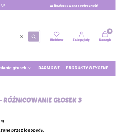
acja
👥 Rozbudowana społeczność
Produkty w kos
Wyczyść
Szukaj
Ulubione
Zaloguj się
Koszyk
lanie głosek
DARMOWE
PRODUKTY FIZYCZNE
- RÓŻNICOWANIE GŁOSEK 3
 0)
zone przez logopedę.