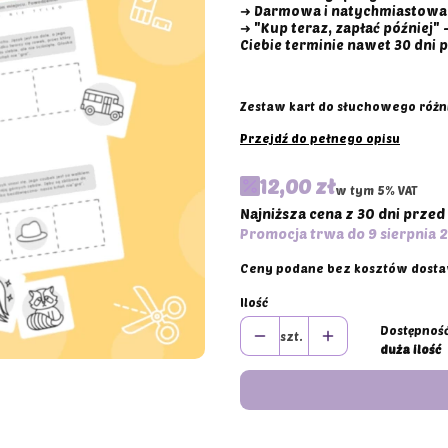
➜ Darmowa i natychmiastowa
➜ "Kup teraz, zapłać później"
Ciebie terminie nawet 30 dni p
Zestaw kart do słuchowego różn
Przejdź do pełnego opisu
12,00 zł
w tym 5% VAT
w tym
5%
VAT
Najniższa cena z 30 dni przed
Promocja trwa do 9 sierpnia 
Ceny podane bez kosztów dost
Ilość
Dostępność
szt.
duża ilość