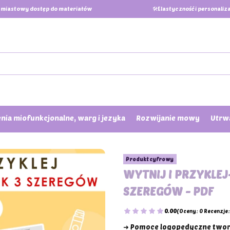
miastowy dostęp do materiałów
🛠️Elastyczność i personaliz
nia miofunkcjonalne, warg i jezyka
Rozwijanie mowy
Utrwa
Produkt cyfrowy
WYTNIJ I PRZYKLEJ
SZEREGÓW - PDF
0.00
(Oceny: 0 Recenzje:
➜ Pomoce logopedyczne twor