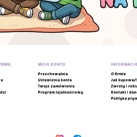
topce
STAWA
MOJE KONTO
INFORMACJ
Przechowalnia
O firmie
wa
Ustawienia konta
Jak kupować
Twoje zamówienia
Zwroty i rek
dzi
Program lojalnościowy
Kontakt i dan
Polityka pry