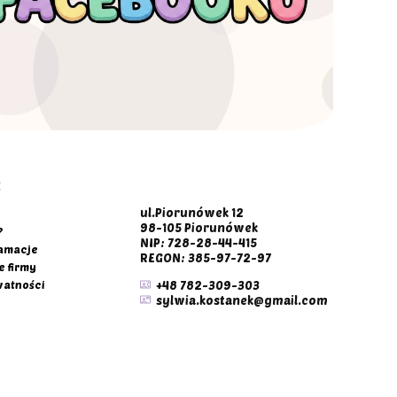
E
ul.Piorunówek 12
98-105 Piorunówek
?
NIP: 728-28-44-415
lamacje
REGON: 385-97-72-97
e firmy
watności
+48 782-309-303
sylwia.kostanek@gmail.com