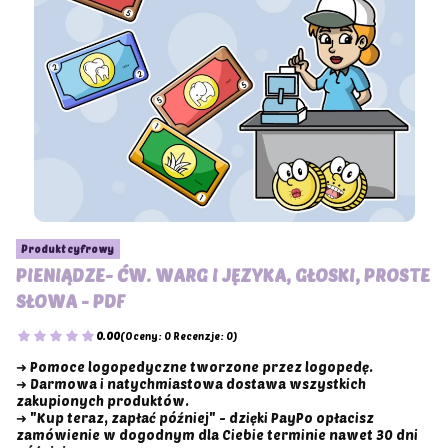
Produkt cyfrowy
PIENIĄDZE- ĆW. WARG I JĘZYKA, GŁOSKI, PROSTE
SŁOWA - PDF
0.00
(Oceny: 0 Recenzje: 0)
➜ Pomoce logopedyczne tworzone przez logopedę.
➜ Darmowa i natychmiastowa dostawa wszystkich
zakupionych produktów.
➜ "Kup teraz, zapłać później" - dzięki PayPo opłacisz
zamówienie w dogodnym dla Ciebie terminie nawet 30 dni