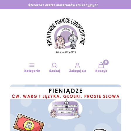
🧠Szeroka oferta materiałów edukacyjnych
Produkty w koszy
Otwórz wyszukiwarkę
Kategorie
Szukaj
Zaloguj się
Koszyk