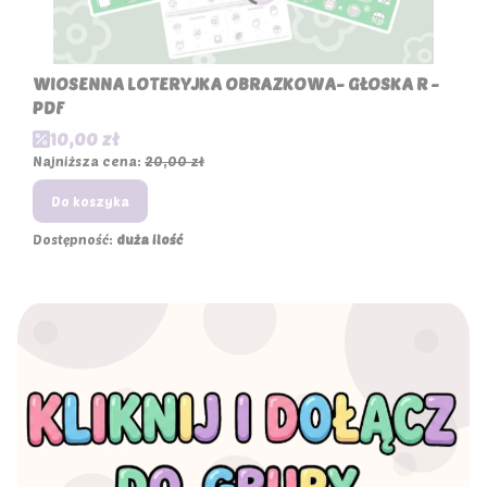
WIOSENNA LOTERYJKA OBRAZKOWA- GŁOSKA R -
PDF
Cena promocyjna
10,00 zł
Najniższa cena:
20,00 zł
Do koszyka
Dostępność:
duża ilość