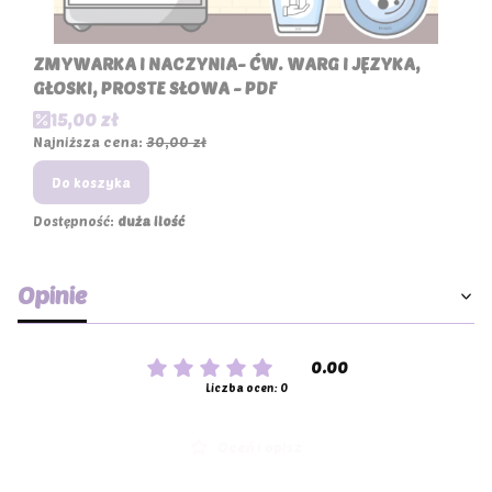
ZMYWARKA I NACZYNIA- ĆW. WARG I JĘZYKA,
GŁOSKI, PROSTE SŁOWA - PDF
Cena promocyjna
15,00 zł
Najniższa cena:
30,00 zł
Do koszyka
Dostępność:
duża ilość
Opinie
0.00
Liczba ocen: 0
Oceń i opisz