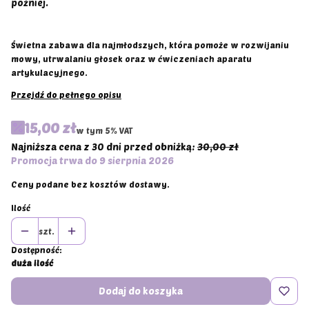
później.
Świetna zabawa dla najmłodszych, która pomoże w rozwijaniu
mowy, utrwalaniu głosek oraz w ćwiczeniach aparatu
artykulacyjnego.
Przejdź do pełnego opisu
15,00 zł
w tym 5% VAT
w tym
5%
VAT
Najniższa cena z 30 dni przed obniżką:
30,00 zł
Promocja trwa do 9 sierpnia 2026
Ceny podane bez kosztów dostawy.
Ilość
szt.
Dostępność:
duża ilość
Dodaj do koszyka