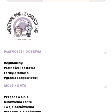
Linki w stopce
PŁATNOŚCI I DOSTAWA
Regulaminy
Płatności i dostawa
Formy płatności
Pytania i odpowiedzi
MOJE KONTO
Przechowalnia
Ustawienia konta
Twoje zamówienia
Program lojalnościowy