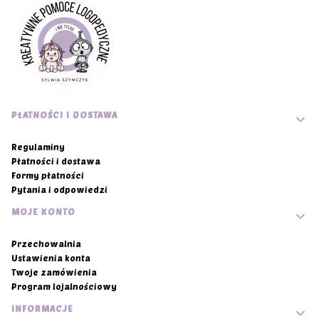
Linki w stopce
PŁATNOŚCI I DOSTAWA
Regulaminy
Płatności i dostawa
Formy płatności
Pytania i odpowiedzi
MOJE KONTO
Przechowalnia
Ustawienia konta
Twoje zamówienia
Program lojalnościowy
INFORMACJE