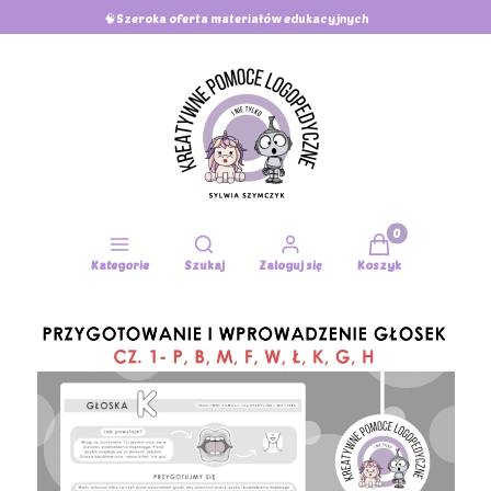
🧠Szeroka oferta materiałów edukacyjnych
Produkty w koszy
Otwórz wyszukiwarkę
Kategorie
Szukaj
Zaloguj się
Koszyk