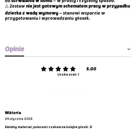
do
utrwalania w domu
– w prosty i czytelny sposób.
⚠️ Zestaw
nie jest gotowym schematem pracy w przypadku
dziecka z wadą wymowy
– stanowi wsparcie w
przygotowaniu i wprowadzaniu głosek.
Opinie
5.00
Liczba ocen: 1
Oceń i opisz
Wiktoria
24 stycznia 2026
Świetny materiał, polecam i czekam na kolejne głoski :D