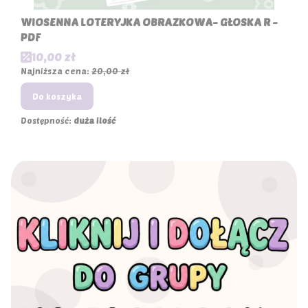
WIOSENNA LOTERYJKA OBRAZKOWA- GŁOSKA R -
PDF
Cena promocyjna
10,00 zł
Najniższa cena:
20,00 zł
Do koszyka
Dostępność:
duża ilość