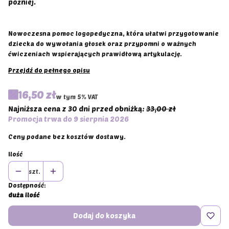
później.
Nowoczesna pomoc logopedyczna, która ułatwi przygotowanie
dziecka do wywołania głosek oraz przypomni o ważnych
ćwiczeniach wspierających prawidłową artykulację.
Przejdź do pełnego opisu
16,50 zł
w tym 5% VAT
w tym
5%
VAT
Najniższa cena z 30 dni przed obniżką:
33,00 zł
Promocja trwa do 9 sierpnia 2026
Ceny podane bez kosztów dostawy.
Ilość
szt.
Dostępność:
duża ilość
Dodaj do koszyka