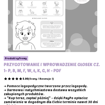
Produkt cyfrowy
PRZYGOTOWANIE I WPROWADZENIE GŁOSEK CZ.
1- P, B, M, F, W, Ł, K, G, H - PDF
5.00
(Oceny: 1 Recenzje: 1)
➜ Pomoce logopedyczne tworzone przez logopedę.
➜ Darmowa i natychmiastowa dostawa wszystkich
zakupionych produktów.
➜ "Kup teraz, zapłać później" - dzięki PayPo opłacisz
zamówienie w dogodnym dla Ciebie terminie nawet 30 dni