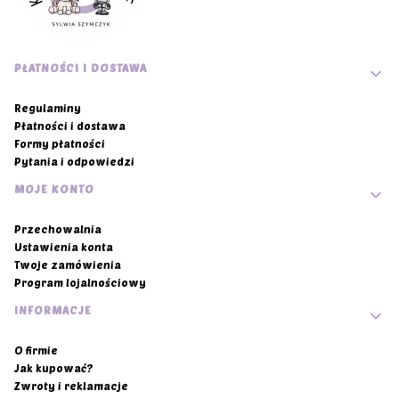
Linki w stopce
PŁATNOŚCI I DOSTAWA
Regulaminy
Płatności i dostawa
Formy płatności
Pytania i odpowiedzi
MOJE KONTO
Przechowalnia
Ustawienia konta
Twoje zamówienia
Program lojalnościowy
INFORMACJE
O firmie
Jak kupować?
Zwroty i reklamacje