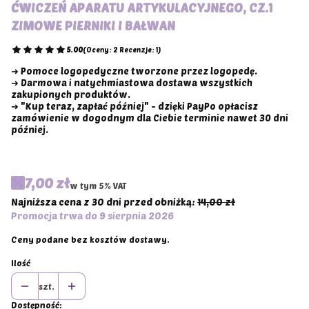
ĆWICZEŃ APARATU ARTYKULACYJNEGO, CZ.1
ZIMOWE PIERNIKI I BAŁWAN
5.00
(Oceny: 2 Recenzje: 1)
➜ Pomoce logopedyczne tworzone przez logopedę.
➜ Darmowa i natychmiastowa dostawa wszystkich
zakupionych produktów.
➜ "Kup teraz, zapłać później" - dzięki PayPo opłacisz
zamówienie w dogodnym dla Ciebie terminie nawet 30 dni
później.
7,00 zł
w tym 5% VAT
w tym
5%
VAT
Najniższa cena z 30 dni przed obniżką:
14,00 zł
Promocja trwa do 9 sierpnia 2026
Ceny podane bez kosztów dostawy.
Ilość
szt.
Dostępność: