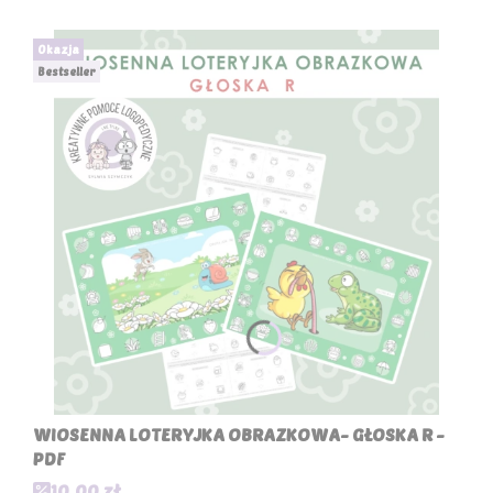
Okazja
Bestseller
WIOSENNA LOTERYJKA OBRAZKOWA- GŁOSKA R -
PDF
Cena promocyjna
10,00 zł